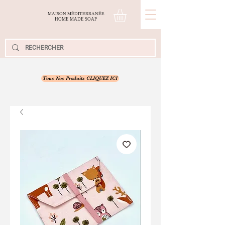
MAISON MÉDITERRANÉE
H
OME
M
ADE
S
OAP
Tous Nos Produits CLIQUEZ ICI