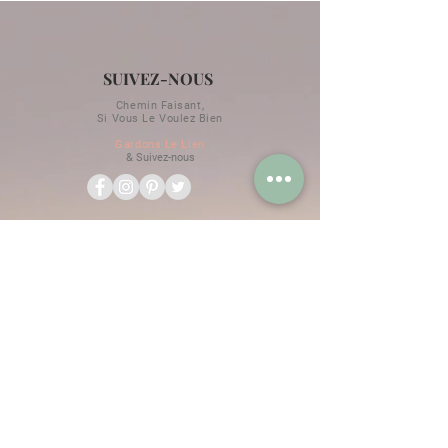
SUIVEZ-NOUS
Chemin Faisant,
Si Vous Le Voulez Bien
Gardons Le Lien
& Suivez-nous
RESTONS EN CONTACT
Horaires d'hiver / d'été
Renseignements au
+33 09 81 39 49 11
Promotions & Exclusivités
Ne Ratez Aucune Actualité
OK