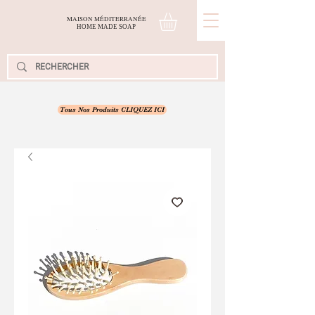
MAISON MÉDITERRANÉE
H
OME
M
ADE
S
OAP
Tous Nos Produits CLIQUEZ ICI