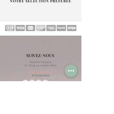
NOTRE SÉLECTION PRÉFÉRÉE
SUIVEZ-NOUS
Chemin Faisant,
Si Vous Le Voulez Bien
Gardons Le Lien
& Suivez-nous
RESTONS EN CONTACT
Horaires d'hiver / d'été
Renseignements au
+33 09 81 39 49 11
Promotions & Exclusivités