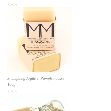
Precio
7,90 €
Shampoing Argile et Pamplemousse
100g
Precio
7,90 €