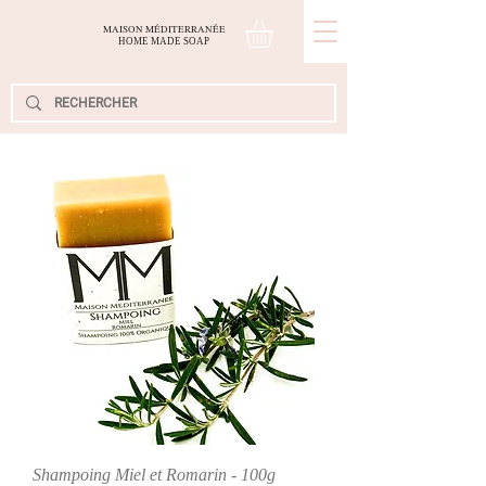
MAISON MÉDITERRANÉE
H
OME
M
ADE
S
OAP
Shampoing Miel et Romarin - 100g