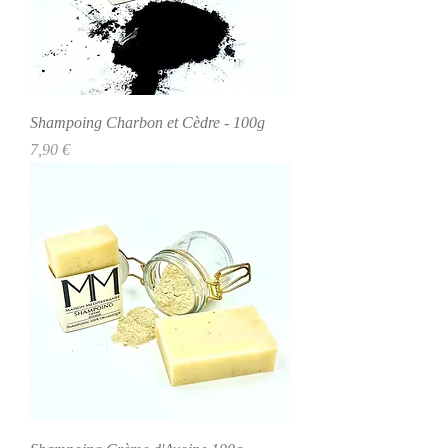
Shampoing Charbon et Cèdre - 100g
Precio
7,90 €