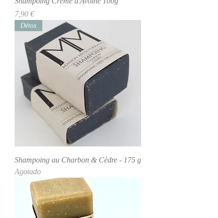
Shampoing Crème d'Avoine 100g
Precio
7,90 €
Détox
Shampoing au Charbon & Cèdre - 175 g
Agotado