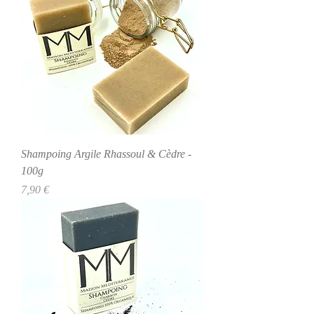
Shampoing Argile Rhassoul & Cèdre -
100g
Precio
7,90 €