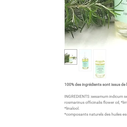
100% des ingrédients sont issus de l
INGREDIENTS :sesamum indicum see
rosmarinus officinalis flower oil, *l
*linalool.
*composants naturels des huiles ess