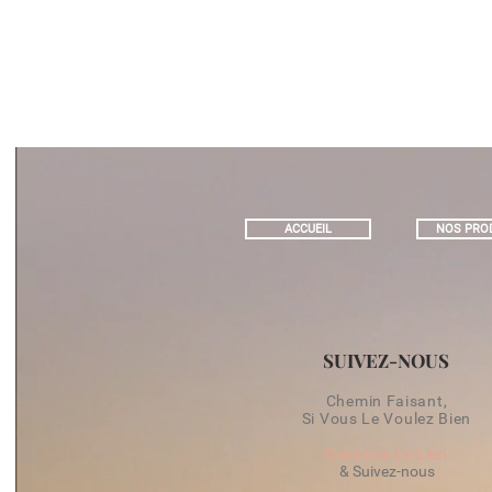
ACCUEIL
NOS PRO
SUIVEZ-NOUS
Chemin Faisant,
Si Vous Le Voulez Bien
Gardons Le Lien
& Suivez-nous