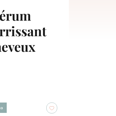
érum
rrissant
heveux
cio
to