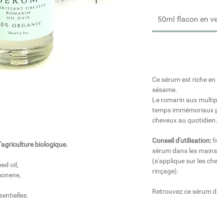
50ml flacon en ve
Ce sérum est riche en 
sésame.
Le romarin aux multipl
temps immémoriaux po
cheveux au quotidien
Conseil d'utilisation:
f
'agriculture biologique.
sérum dans les mains 
(s'applique sur les ch
d oil,
rinçage).
imonene,
Retrouvez ce sérum da
entielles.