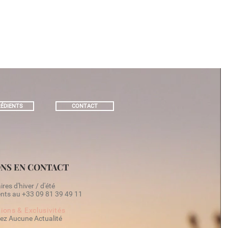
ÉDIENTS
CONTACT
NS EN CONTACT
res d'hiver / d'été
ts au +33 09 81 39 49 11​
ions & Exclusivités
ez Aucune Actualité