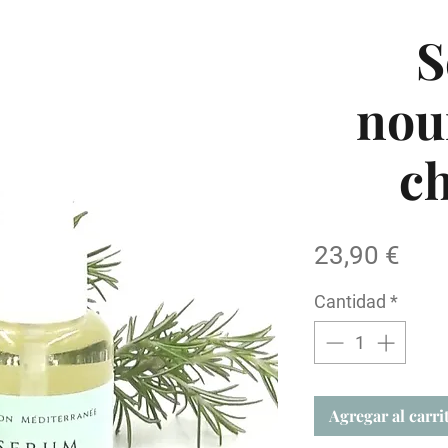
S
nou
c
Pre
23,90 €
Cantidad
*
Agregar al carri