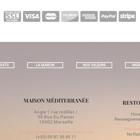
DUITS
LA MAISON
NOS VALEURS
INGR
MAISON MÉDITERRANÉE
RESTO
Angle 1 rue rodillat /
Horai
30 Rue Du Panier
Renseignemen
13002 Marseille
Promot
contact@maisonmediterranee.com
Ne Rat
(+33) 09 81 39 49 11