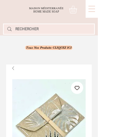
MAISON MÉDITERRANÉE
H
OME
M
ADE
S
OAP
Tous Nos Produits CLIQUEZ ICI