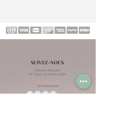
SUIVEZ-NOUS
Chemin Faisant,
Si Vous Le Voulez Bien
Gardons Le Lien
& Suivez-nous
RESTONS EN CONTACT
Horaires d'hiver / d'été
Renseignements au
+33 09 81 39 49 11
Promotions & Exclusivités
Ne Ratez Aucune Actualité